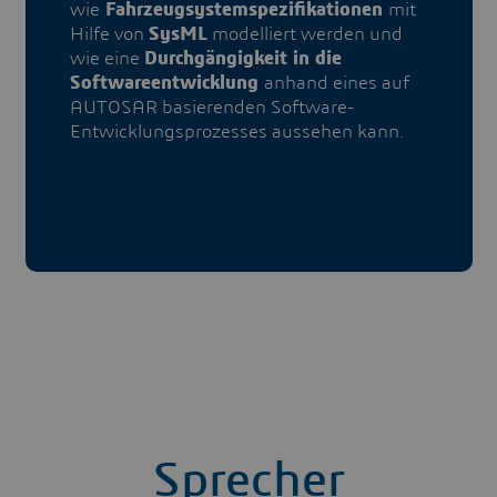
wie
Fahrzeugsystemspezifikationen
mit
Hilfe von
SysML
modelliert werden und
wie eine
Durchgängigkeit in die
Softwareentwicklung
anhand eines auf
AUTOSAR basierenden Software-
Entwicklungsprozesses aussehen kann.
Sprecher