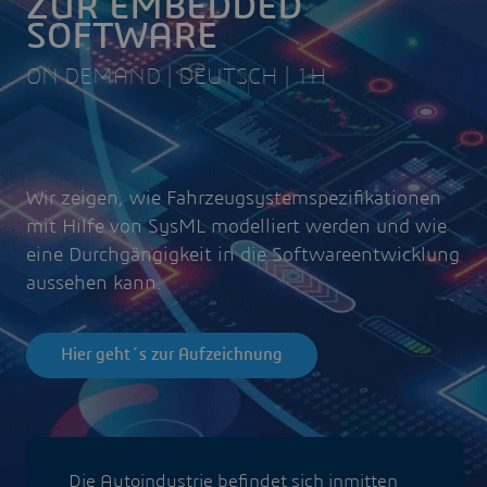
ZUR EMBEDDED
SOFTWARE
ON DEMAND | DEUTSCH | 1H
Wir zeigen, wie Fahrzeugsystemspezifikationen
mit Hilfe von SysML modelliert werden und wie
eine Durchgängigkeit in die Softwareentwicklung
aussehen kann.
Hier geht´s zur Aufzeichnung
Die Autoindustrie befindet sich inmitten