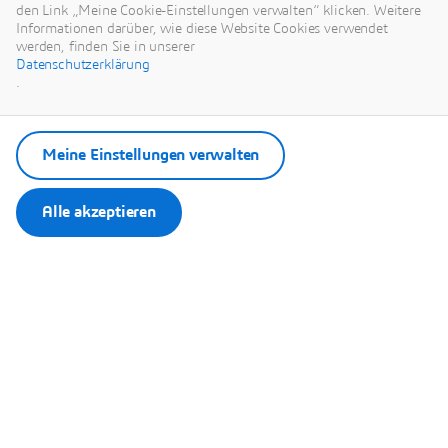
Anzeigen des externen Inhalts akzeptieren Sie die allgemeinen
den Link „Meine Cookie-Einstellungen verwalten“ klicken. Weitere
Geschäftsbedingungen von www.youtube.com.
Informationen darüber, wie diese Website Cookies verwendet
werden, finden Sie in unserer
Datenschutzerklärung
Meine Auswahl speichern.
.
Ihre Auswahl wird in einem von Dassault Systèmes verwalteten
Cookie gespeichert.
Meine Einstellungen verwalten
Alle akzeptieren