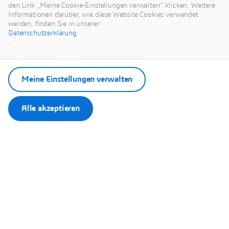
Anzeigen des externen Inhalts akzeptieren Sie die allgemeinen
den Link „Meine Cookie-Einstellungen verwalten“ klicken. Weitere
Geschäftsbedingungen von www.youtube.com.
Informationen darüber, wie diese Website Cookies verwendet
werden, finden Sie in unserer
Datenschutzerklärung
Meine Auswahl speichern.
.
Ihre Auswahl wird in einem von Dassault Systèmes verwalteten
Cookie gespeichert.
Meine Einstellungen verwalten
Alle akzeptieren