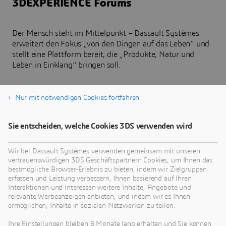
3DEXPERIENCE Forums
Der Mensch steht im Mittelpunkt – Dassault Systèmes
erweitert den Fokus „von den Dingen auf das Leben“ und
stellt eine Plattform bereit, die „Produkte, Natur und
Leben in Einklang“ bringen soll.
Dassault Systèmes Conferences
Nur mit notwendigen Cookies fortfahren
Sie entscheiden, welche Cookies 3DS verwenden wird
Auf Konferenzen treffen die Bereiche Design,
Modellierung und Simulation von Dassault Systèmes
zusammen. Sie geben unseren Nutzern die Möglichkeit,
Wir bei Dassault Systèmes verwenden gemeinsam mit unseren
sich in Anwendervorträgen, Diskussionen zu
vertrauenswürdigen 3DS Geschäftspartnern Cookies, um Ihnen das
Branchenanwendungen und neuen Produkt- und
bestmögliche Browser-Erlebnis zu bieten, indem wir Zielgruppen
erfassen und Leistung verbessern, Ihnen basierend auf Ihren
Technologiepräsentationen zu informieren und
Interaktionen und Interessen weitere Inhalte, Angebote und
Inspirationen für die nächste Generation von Produkten
relevante Werbeanzeigen anbieten, und indem wir es Ihnen
und Dienstleistungen zu holen.
ermöglichen, Inhalte in sozialen Netzwerken zu teilen.
Ihre Einstellungen bleiben 6 Monate lang erhalten und Sie können