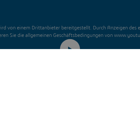
ird von einem Drittanbieter bereitgestellt. Durch Anzeigen des 
eren Sie die allgemeinen Geschäftsbedingungen von www.yout
Meine Auswahl speichern.
ahl wird in einem von Dassault Systèmes verwalteten Cookie ge